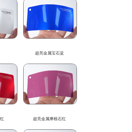
白
超亮金属宝石蓝
动红
超亮金属摩根石红