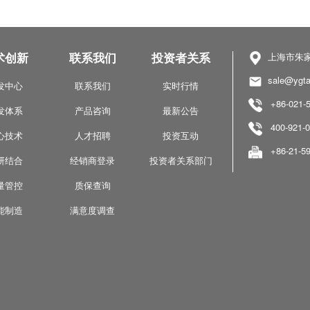
术创新
联系我们
投资者关系
上海市朱家
sale@ygta
发中心
联系我们
实时行情
+86-021-5
发体系
产品咨询
最新公告
400-921-0
心技术
人才招聘
投资互动
+86-21-59
研结合
经销商登录
投资者关系部门
量管控
质保查询
能制造
满意度调查