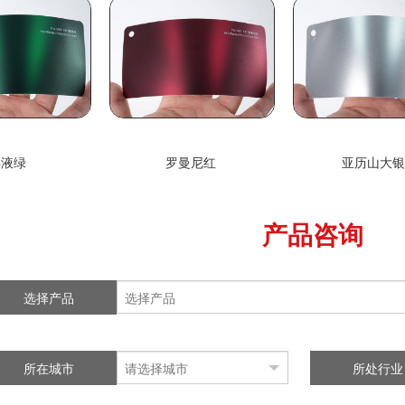
毒液绿
罗曼尼红
亚历山大
产品咨询
选择产品
所在城市
所处行业