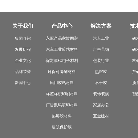
关于我们
产品中心
解决方案
技
集团介绍
永冠产品家族图谱
汽车工业
研
发展历程
汽车工业胶粘材料
广告营销
研
企业文化
新能源3C电子材料
包装行业
核
品牌荣誉
环保可降解材料
热熔胶
产
新闻中心
民用胶粘材料
不干胶
质
标签标识印刷材料
装饰装潢
智
广告数码喷印材料
家居办公
热熔胶材料
五金建材
建筑保护膜