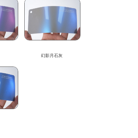
紫
幻影月石灰
灰